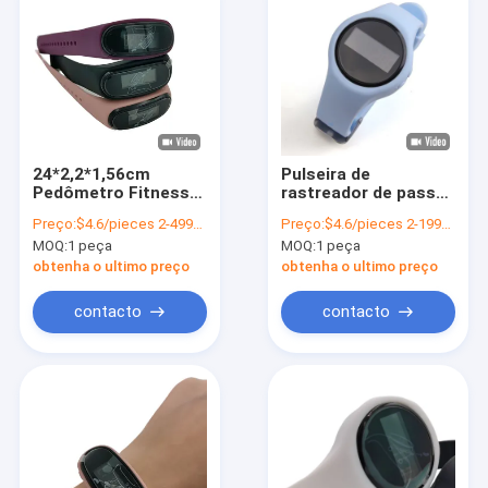
24*2,2*1,56cm
Pulseira de
Pedômetro Fitness
rastreador de passo
Relógio 24 horas
de gel de sílica de
Preço:
$4.6/pieces 2-4999 pieces
Preço:
$4.6/pieces 2-1999 pieces
rastreador de passo
fitness
MOQ:
1 peça
MOQ:
1 peça
à prova d'água
personalizada
Wearable Break Time
obtenha o ultimo preço
obtenha o ultimo preço
Clock Buzzer
contacto
contacto
Para casa
Produtos
Vídeos