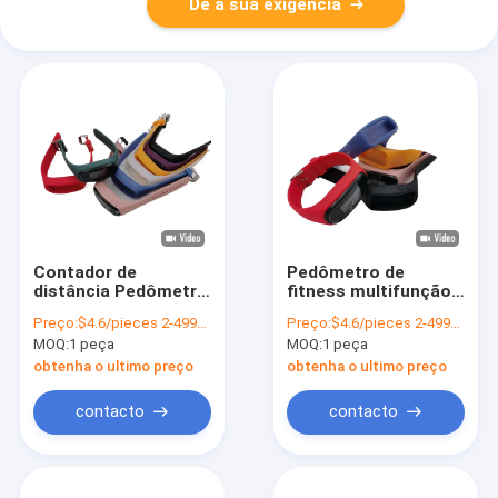
Dê a sua exigência
Contador de
Pedômetro de
distância Pedômetro
fitness multifunção
Fitness relógio
relógio passo
Preço:
$4.6/pieces 2-4999 pieces
Preço:
$4.6/pieces 2-4999 pieces
passo Caloric
contador pulseira
MOQ:
1 peça
MOQ:
1 peça
Tracker silicone
com rastreador de
calorias
obtenha o ultimo preço
obtenha o ultimo preço
contacto
contacto