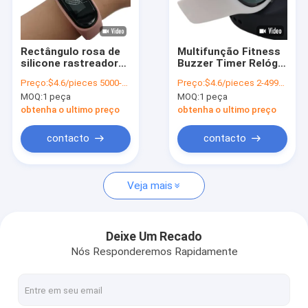
Sobre nós
Visita à fábrica
Rectângulo rosa de
Multifunção Fitness
silicone rastreador
Buzzer Timer Relógio
Controle de qualidade
de passo portátil
Step Counter
Preço:
$4.6/pieces 5000-9999 pieces
Preço:
$4.6/pieces 2-4999 pieces
pedômetro de pulso
Pulseira Com Calorie
MOQ:
1 peça
MOQ:
1 peça
simples
Tracker
Contacte-nos
obtenha o ultimo preço
obtenha o ultimo preço
Notícias
contacto
contacto
Solicite um orçamento
Veja mais
Corda de salto digital
Deixe Um Recado
Nós Responderemos Rapidamente
corda de salto
Contador de passos