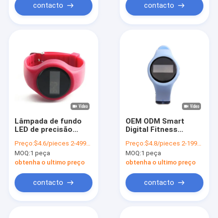
contacto
contacto
Lâmpada de fundo
OEM ODM Smart
LED de precisão
Digital Fitness
Fitness Tracker
Tracker Faixa de
Preço:
$4.6/pieces 2-4999 pieces
Preço:
$4.8/pieces 2-1999 pieces
Tempo de intervalo
silicone Digital
MOQ:
1 peça
MOQ:
1 peça
Buzzer Sistema
Relógio Step Tracker
vestível Certificado
obtenha o ultimo preço
obtenha o ultimo preço
CE
contacto
contacto