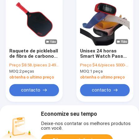
Raquete de pickleball
Unisex 24 horas
de fibra de carbono
Smart Watch Passo
congelado de tecido
Tracker Banda Passo
Preço:
$8.58 /pieces 2-4999 pieces
Preço:
$4.6/pieces 5000-9999 pieces
com lâmina
Contador Pulseira
MOQ:
2 peças
MOQ:
1 peça
integrada
24cm comprimento
obtenha o ultimo preço
obtenha o ultimo preço
contacto
contacto
Economize seu tempo
Deixe-nos contatar os melhores produtos
com você.