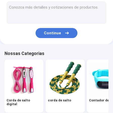
Pickleball
Máquina de agarrar
Yoga
Continue
Relógio de alarme
Conjunto desportivo
Nossas Categorias
Outros produtos desportivos
garrafa de água dos esportes
Difusor de óleo essencial
Série Eletrônica de lazer
Corda de salto
corda de salto
Contador de p
digital