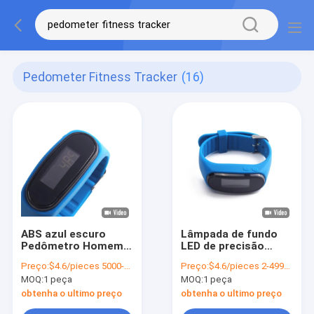
Pedometer Fitness Tracker
(16)
ABS azul escuro
Lâmpada de fundo
Pedômetro Homem
LED de precisão
relógio Pedômetro
Fitness Tracker
Preço:
$4.6/pieces 5000-9999 pieces
Preço:
$4.6/pieces 2-4999 pieces
Fitness Tracker 36g
Pedômetro vestível
MOQ:
1 peça
MOQ:
1 peça
Certificado CE
obtenha o ultimo preço
obtenha o ultimo preço