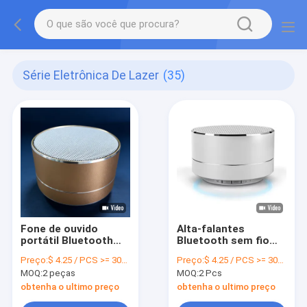
Série Eletrônica De Lazer
(35)
Fone de ouvido
Alta-falantes
portátil Bluetooth
Bluetooth sem fio
sem fio profissional
personalizados
Preço:
$ 4.25 / PCS >= 3000 PCS
Preço:
$ 4.25 / PCS >= 3000 PCS
DC5V 1A com rádio
multifuncionais 3W
MOQ:
2 peças
MOQ:
2 Pcs
FM
com AUX
obtenha o ultimo preço
obtenha o ultimo preço