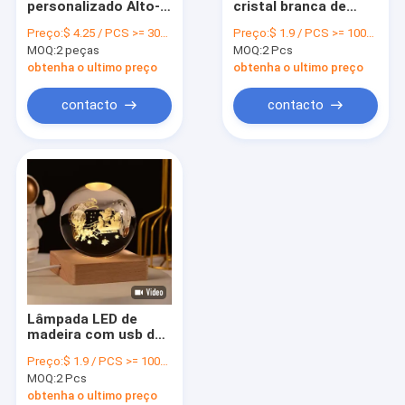
personalizado Alto-
cristal branca de
Pickleball
falante Bluetooth
madeira 3D de base
Preço:
$ 4.25 / PCS >= 3000 PCS
Preço:
$ 1.9 / PCS >= 1000 PCS
pequeno Alto-falante
de luz de luz LED
MOQ:
Máquina de agarrar
2 peças
MOQ:
2 Pcs
Bluetooth redondo
pequeno
obtenha o ultimo preço
obtenha o ultimo preço
Yoga
contacto
contacto
Relógio de alarme
Conjunto desportivo
Outros produtos desportivos
garrafa de água dos esportes
Difusor de óleo essencial
Lâmpada LED de
Série Eletrônica de lazer
madeira com usb de
potência estátua de
Preço:
$ 1.9 / PCS >= 1000 PCS
bola de cristal
MOQ:
2 Pcs
artesanato mesa de
suporte decorações
obtenha o ultimo preço