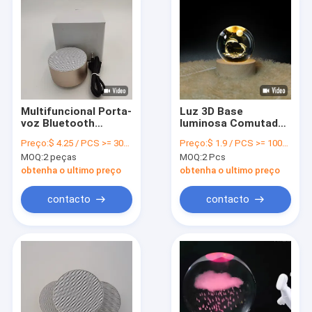
Multifuncional Porta-
Luz 3D Base
voz Bluetooth
luminosa Comutador
Portátil
Luz noturna
Preço:
$ 4.25 / PCS >= 3000 PCS
Preço:
$ 1.9 / PCS >= 1000 PCS
Personalizado 3W
Iluminação
MOQ:
2 peças
MOQ:
2 Pcs
Com AUX
decorativa
obtenha o ultimo preço
obtenha o ultimo preço
contacto
contacto
Para casa
Produtos
Vídeos