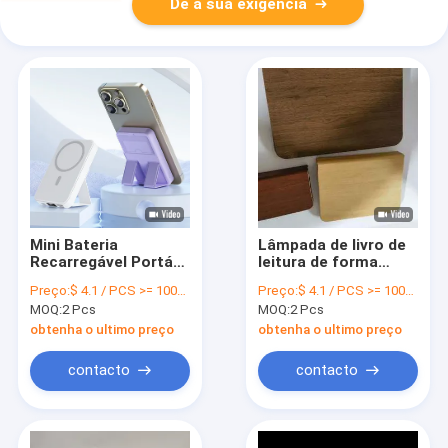
Dê a sua exigência
Mini Bateria
Lâmpada de livro de
Recarregável Portátil
leitura de forma
Para Viagens de
personalizada
Preço:
$ 4.1 / PCS >= 1000 PCS
Preço:
$ 4.1 / PCS >= 1000 PCS
Negócios e Viagens
Portátil LED
MOQ:
2 Pcs
MOQ:
2 Pcs
em Três Cores
Lâmpada de livro
dobrável Lâmpada de
obtenha o ultimo preço
obtenha o ultimo preço
livro com
carregamento USB
contacto
contacto
Capa de madeira Luz
noturna