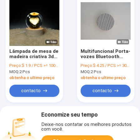
Lâmpada de mesa de
Multifuncional Porta-
madeira criativa 3d
vozes Bluetooth
Iluminação de bola
personalizado
Preço:
$ 1.9 / PCS >= 1000 PCS
Preço:
$ 4.25 / PCS >= 3000 PCS
de cristal Escritório
portátil 3W com alto-
MOQ:
2 Pcs
MOQ:
2 Pcs
Luz noturna
falante AUX
Confortável Quente
obtenha o ultimo preço
obtenha o ultimo preço
Iluminação USB
portátil
contacto
contacto
Economize seu tempo
Deixe-nos contatar os melhores produtos
com você.