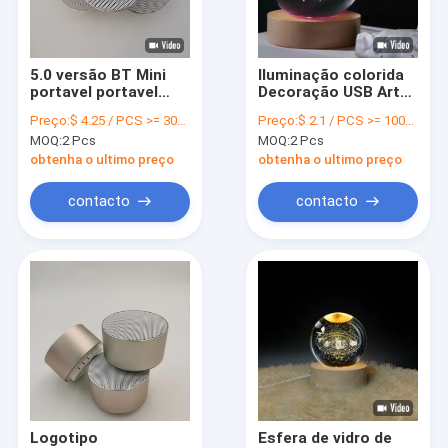
Sobre nós
Visita à fábrica
5.0 versão BT Mini
Iluminação colorida
portavel portavel
Decoração USB Arte
Controle de qualidade
alto-falante externo
3D luminosa Esfera
Preço:
$ 4.25 / PCS >= 3000 PCS
Preço:
$ 2.1 / PCS >= 1000 PCS
sem fio alto-falante
de cristal de vidro
MOQ:
2 Pcs
MOQ:
2 Pcs
Luz noturna
Contacte-nos
Lâmpada de mesa
obtenha o ultimo preço
obtenha o ultimo preço
Notícias
contacto
contacto
Solicite um orçamento
Corda de salto digital
corda de salto
Contador de passos
Logotipo
Esfera de vidro de