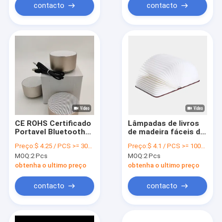
contacto
contacto
CE ROHS Certificado
Lâmpadas de livros
Portavel Bluetooth
de madeira fáceis de
alto-falante mãos
usar
Preço:
$ 4.25 / PCS >= 3000 PCS
Preço:
$ 4.1 / PCS >= 1000 PCS
livres 69x69x42mm
MOQ:
2 Pcs
MOQ:
2 Pcs
obtenha o ultimo preço
obtenha o ultimo preço
contacto
contacto