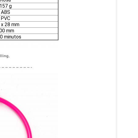
157 g
ABS
PVC
 x 28 mm
00 mm
60 minutos