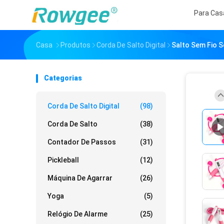
Para Cas
Casa
Produtos
Corda De Salto Digital
Salto Sem Fio S
Categorias
Corda De Salto Digital
(98)
Corda De Salto
(38)
Contador De Passos
(31)
Pickleball
(12)
Máquina De Agarrar
(26)
Yoga
(5)
Relógio De Alarme
(25)