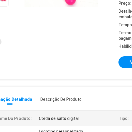
Preço:
Detalh
embal
Tempo 
Termo
pagam
Habili
M
mação Detalhada
Descrição De Produto
ome Do Produto:
Corda de salto digital
Tipo:
Logotipo personalizado