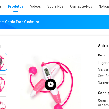
a
Produtos
Vídeos
Sobre Nós
Contacte-Nos
Notíci
em Corda Para Ginástica
Salto
Detalh
Lugar 
Marca:
Certifi
Número
Condiç
Quanti
ordem 