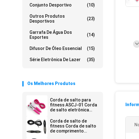
Conjunto Desportivo
(10)
Outros Produtos
(23)
Desportivos
Garrafa De Água Dos
(14)
Esportes
Difusor De Óleo Essencial
(15)
Série Eletrônica De Lazer
(35)
Os Melhores Produtos
Corda de salto para
Infor
fitness ASCJ-01 Corda
de salto eletrônica
multifuncional 300cm
comprimento Peso
Corda de salto de
conjunto de 20-110 kg
N
fitness Corda de salto
de comprimento
ajustável Sensor