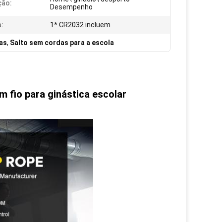
ção:
Desempenho
a:
1* CR2032 incluem
as
,
Salto sem cordas para a escola
m fio para ginástica escolar