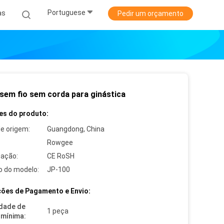
Portuguese
as
Pedir um orçamento
 sem fio sem corda para ginástica
es do produto:
de origem:
Guangdong, China
Rowgee
cação:
CE RoSH
 do modelo:
JP-100
ões de Pagamento e Envio:
dade de
1 peça
mínima: