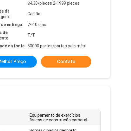
$4.30/pieces 2-1999 pieces
es da
Cartão
agem:
de entrega:
7~10 dias
s de
T/T
ento:
dade da fonte:
50000 partes/partes pelo mês
elhor Preço
Contato
Equipamento de exercícios
físicos de construção corporal
Home\ ginásio\ desporto