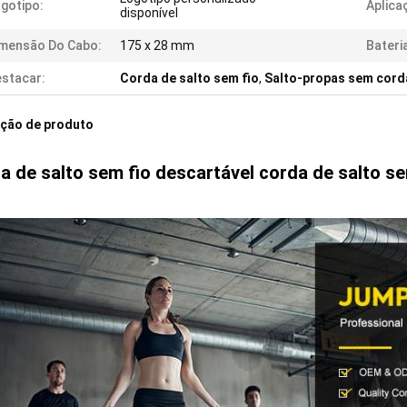
gotipo:
Aplica
disponível
mensão Do Cabo:
175 x 28 mm
Bateri
stacar:
Corda de salto sem fio
,
Salto-propas sem cord
ição de produto
a de salto sem fio descartável corda de salto se