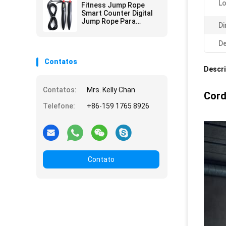
inteligente Tipo JP-100
Lo
Fitness Jump Rope
Para ginásio 175 X
Smart Counter Digital
Regulação de pressão
Jump Rope Para
Di
Fitness Exercício
Escola Ginásio Regalo
De
Contatos
Descr
Contatos:
Mrs. Kelly Chan
Cord
Telefone:
+86-159 1765 8926
Contato