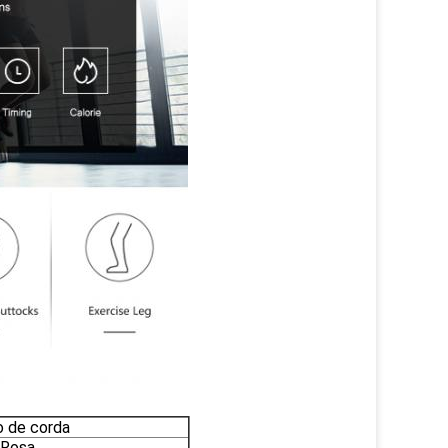
o de corda
Rosa